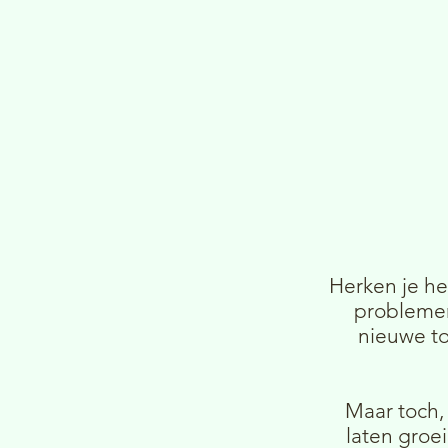
Herken je he
problemen,
nieuwe to
Maar toch,
laten groe