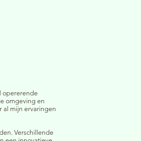
aal opererende
ice omgeving en
 al mijn ervaringen
den. Verschillende
an een innovatieve