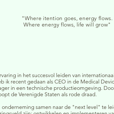
"Where itention goes, energy flows.
Where energy flows, life will grow"
ervaring in het succesvol leiden van internation
b ik recent gedaan als CEO in de Medical Dev
ger in een technische productieomgeving. Door
oopt de Verenigde Staten als rode draad.
en onderneming samen naar de "next level" te lei
ringsveld zijn: ontwikkelen en implementeren v