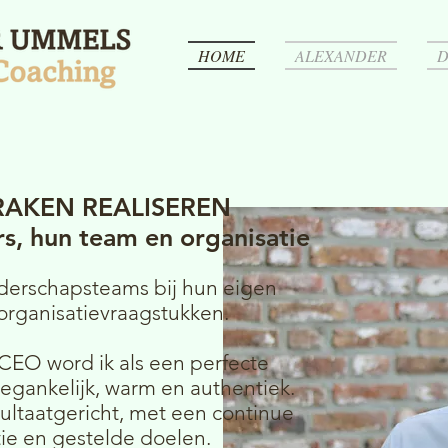
HOME
ALEXANDER
D
AKEN REALISEREN
rs, hun team en organisatie
eiderschapsteams bij hun eigen
 organisatievraagstukken.
 CEO word ik als een perfecte
oegankelijk, warm en authentiek.
sultaatgericht, met een continue
ie en gestelde doelen.